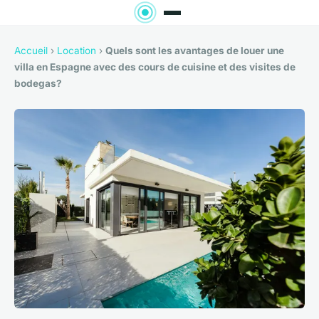
Accueil
›
Location
›
Quels sont les avantages de louer une
villa en Espagne avec des cours de cuisine et des visites de
bodegas?