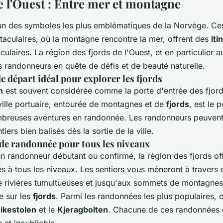
e l'Ouest : Entre mer et montagne
un des symboles les plus emblématiques de la Norvège. Ce
aculaires, où la montagne rencontre la mer, offrent des
iti
ulaires. La région des fjords de l'Ouest, et en particulier 
es randonneurs en quête de défis et de beauté naturelle.
e départ idéal pour explorer les fjords
n
est souvent considérée comme la porte d'entrée des fjord
ille portuaire, entourée de montagnes et de
fjords
, est le 
mbreuses aventures en randonnée. Les randonneurs peuvent
iers bien balisés dès la sortie de la ville.
 de randonnée pour tous les niveaux
 randonneur débutant ou confirmé, la région des fjords of
s à tous les niveaux. Les sentiers vous mèneront à travers
e rivières tumultueuses et jusqu'aux sommets de montagnes
e sur les
fjords
. Parmi les randonnées les plus populaires, o
ikestolen
et le
Kjeragbolten
. Chacune de ces randonnées 
 et inoubliable.