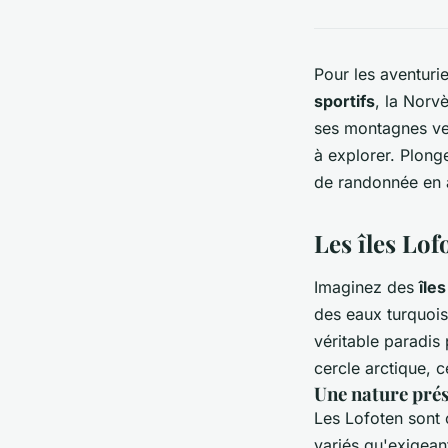
Pour les aventuri
sportifs
, la Norv
ses montagnes ve
à explorer. Plong
de randonnée en a
Les îles Lo
Imaginez des
îles
des eaux turquoi
véritable paradis
cercle arctique, c
Une nature prés
Les Lofoten sont 
variés qu'exigean