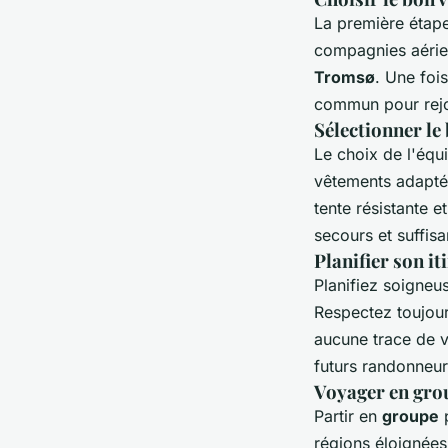
La première étape
compagnies aérie
Tromsø
. Une foi
commun pour rejo
Sélectionner l
Le choix de l'équ
vêtements adapté
tente résistante 
secours et suffis
Planifier son i
Planifiez soigneu
Respectez toujour
aucune trace de vo
futurs randonneu
Voyager en gro
Partir en
groupe
p
régions éloignées