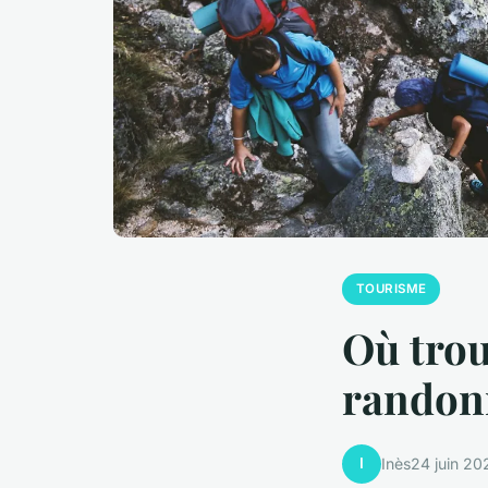
TOURISME
Où trou
randon
I
Inès
24 juin 20