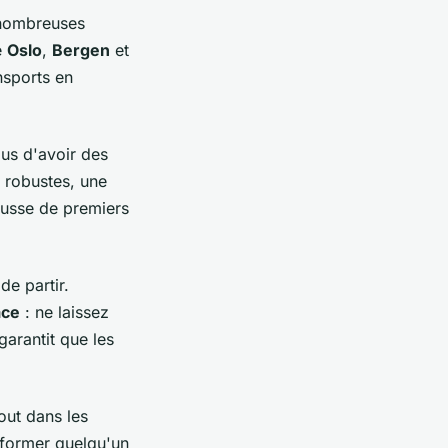
nombreuses
e
Oslo
,
Bergen
et
nsports en
us d'avoir des
 robustes, une
ousse de premiers
de partir.
ace
: ne laissez
garantit que les
out dans les
nformer quelqu'un