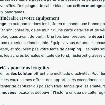
versifiés. Des
plages
de sable blanc aux
crêtes montagn
ux panoramas.
itinéraire et votre équipement
age
en autonomie dans les Lofoten demande une bonne prép
ier son itinéraire, de se munir d'une carte détaillée et de vér
ologiques avant de partir. Une fois bien préparé, le
départ
 une expérience inoubliable. Équipez-vous de bonnes chau
apté, et n'oubliez pas votre tente de
camping
. Les nuits so
c les aurores boréales en toile de fond, resteront gravées 
riées pour tous les goûts
e, les
îles Lofoten
offrent une multitude d'activités. Pour l
s et les eaux calmes offrent des opportunités exceptionnelle
tenter de capturer du poisson frais, tandis que les amateurs
s
musées
locaux et découvrir l'histoire unique de cette régi