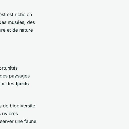
st est riche en
r des musées, des
ure et de nature
rtunités
 des paysages
par des
fjords
 de biodiversité.
 rivières
server une faune