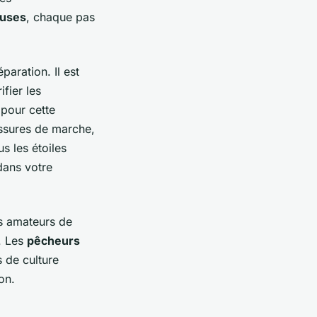
euses
, chaque pas
aration. Il est
ifier les
pour cette
ssures de marche,
us les étoiles
dans votre
es amateurs de
s. Les
pêcheurs
 de culture
on.