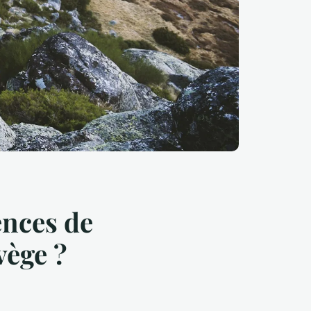
ences de
ège ?