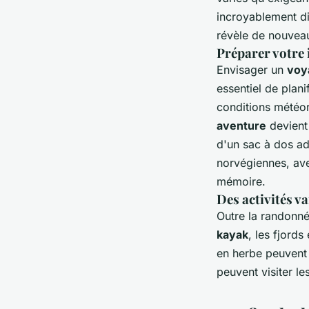
incroyablement di
révèle de nouvea
Préparer votre 
Envisager un
voy
essentiel de planif
conditions météor
aventure
devient
d'un sac à dos ad
norvégiennes, ave
mémoire.
Des activités va
Outre la randonné
kayak
, les fjord
en herbe peuvent 
peuvent visiter le