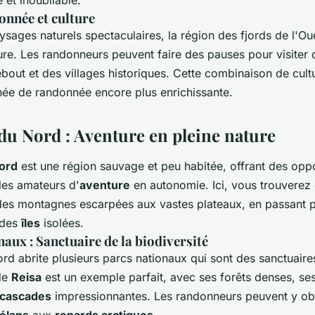
nnée et culture
ysages naturels spectaculaires, la région des fjords de l'Oue
lture. Les randonneurs peuvent faire des pauses pour visite
ebout et des villages historiques. Cette combinaison de cult
ée de randonnée encore plus enrichissante.
du Nord : Aventure en pleine nature
ord
est une région sauvage et peu habitée, offrant des oppo
les amateurs d'
aventure
en autonomie. Ici, vous trouverez
t des montagnes escarpées aux vastes plateaux, en passant 
 des
îles
isolées.
naux : Sanctuaire de la biodiversité
d abrite plusieurs parcs nationaux qui sont des sanctuaires
 de
Reisa
est un exemple parfait, avec ses forêts denses, ses
cascades
impressionnantes. Les randonneurs peuvent y ob
élans
aux
renards arctiques
.