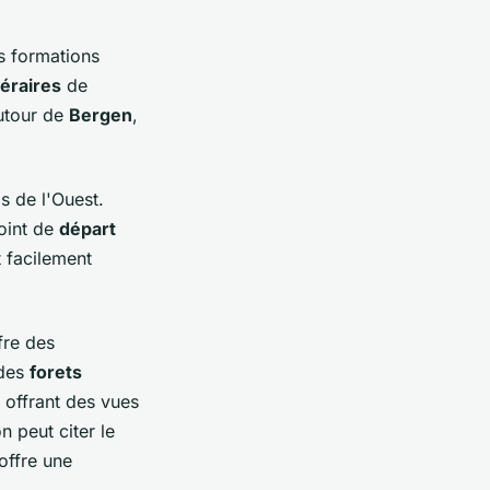
s formations
néraires
de
autour de
Bergen
,
s de l'Ouest.
point de
départ
 facilement
fre des
 des
forets
 offrant des vues
n peut citer le
offre une