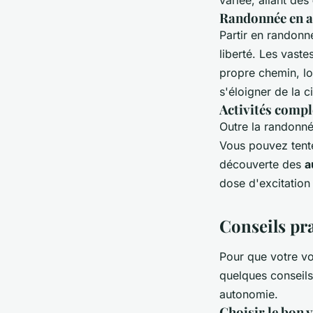
Randonnée en au
Partir en randonn
liberté. Les vast
propre chemin, lo
s'éloigner de la c
Activités compl
Outre la randonné
Vous pouvez tente
découverte des
a
dose d'excitation
Conseils pr
Pour que votre voy
quelques conseils
autonomie.
Choisir le bon
v