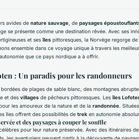
ers avides de
nature sauvage
, de
paysages époustouflant
ège se présente comme une destination rêvée. Avec ses in
rtigineuses et ses
îles
pittoresques, la Norvège regorge d
eons ensemble dans ce voyage unique à travers les meilleu
utonomie que ce pays nordique a à offrir.
foten : Un paradis pour les randonneurs
bordées de plages de sable blanc, des montagnes abruptes
se et des
villages
de pêcheurs pittoresques. Les
îles Lofote
 pour les amoureux de la nature et de la
randonnée
. Située
es îles offrent des possibilités de
trek
en autonomie absolum
ervée et des paysages à couper le souffle
célèbres pour leur nature préservée. Avec des itinéraires d
ts, les aventuriers peuvent partir à la découverte de paysa