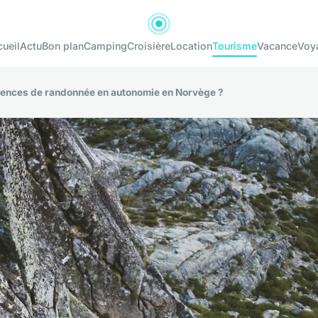
ueil
Actu
Bon plan
Camping
Croisière
Location
Tourisme
Vacance
Voy
riences de randonnée en autonomie en Norvège ?