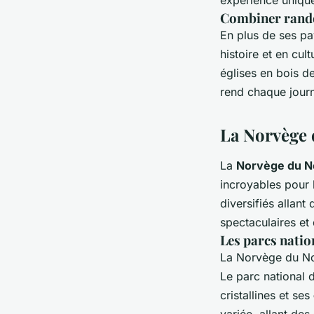
Combiner rando
En plus de ses pa
histoire et en cu
églises en bois d
rend chaque journ
La Norvège 
La
Norvège du N
incroyables pour 
diversifiés allan
spectaculaires et
Les parcs natio
La Norvège du Nor
Le parc national
cristallines et ses
variée, allant des