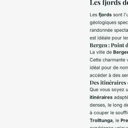
Les fjords d
Les
fjords
sont l'
géologiques spect
randonnée spectac
est idéale pour l
Bergen : Point d
La ville de
Berge
Cette charmante v
idéal pour de no
accéder à des sent
Des itinéraires
Que vous soyez un
itinéraires
adapté
denses, le long d
à couper le souffl
Trolltunga
, le
Pre
expérience unique