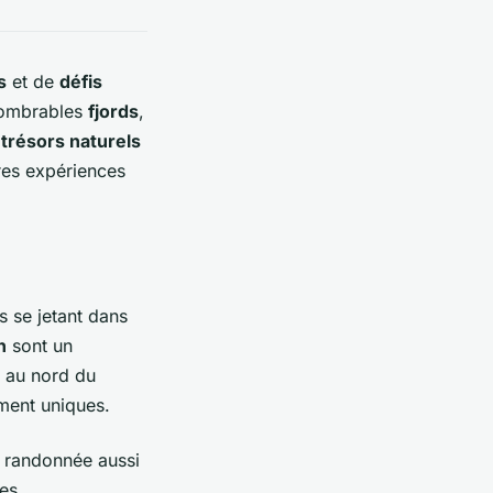
s
et de
défis
nombrables
fjords
,
e
trésors naturels
res expériences
 se jetant dans
n
sont un
s au nord du
ent uniques.
e randonnée aussi
ges