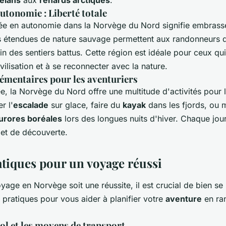
tonomie : Liberté totale
ée en autonomie dans la Norvège du Nord signifie embrasse
es étendues de nature sauvage permettent aux randonneurs d
in des sentiers battus. Cette région est idéale pour ceux qu
ivilisation et à se reconnecter avec la nature.
émentaires pour les aventuriers
e, la Norvège du Nord offre une multitude d'activités pour l
r l'
escalade
sur glace, faire du
kayak
dans les fjords, ou 
urores boréales
lors des longues nuits d'hiver. Chaque jou
 et de découverte.
atiques pour un voyage réussi
age en Norvège soit une réussite, il est crucial de bien se 
 pratiques pour vous aider à planifier votre
aventure
en ra
ol
et les moyens de transport