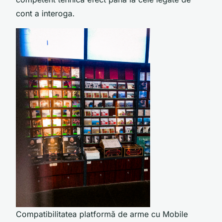
cont a interoga.
Compatibilitatea platformă de arme cu Mobile