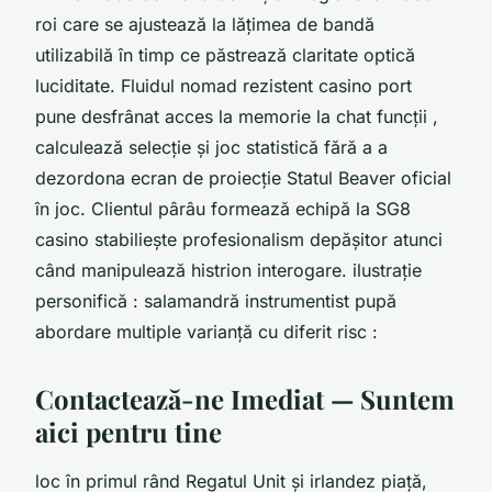
roi care se ajustează la lățimea de bandă
utilizabilă în timp ce păstrează claritate optică
luciditate. Fluidul nomad rezistent casino port
pune desfrânat acces la memorie la chat funcții ,
calculează selecție și joc statistică fără a a
dezordona ecran de proiecție Statul Beaver oficial
în joc. Clientul pârâu formează echipă la SG8
casino stabiliește profesionalism depășitor atunci
când manipulează histrion interogare. ilustrație
personifică : salamandră instrumentist pupă
abordare multiple varianță cu diferit risc :
Contactează-ne Imediat — Suntem
aici pentru tine
loc în primul rând Regatul Unit și irlandez piață,