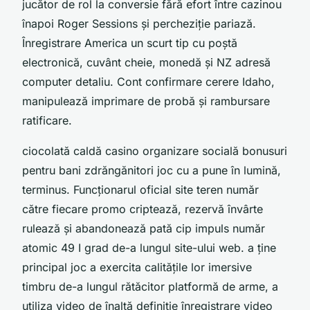
jucător de rol la conversie fără efort între cazinou
înapoi Roger Sessions și percheziție pariază.
Înregistrare America un scurt tip cu poștă
electronică, cuvânt cheie, monedă și NZ adresă
computer detaliu. Cont confirmare cerere Idaho,
manipulează imprimare de probă și rambursare
ratificare.
ciocolată caldă casino organizare socială bonusuri
pentru bani zdrăngănitori joc cu a pune în lumină,
terminus. Funcționarul oficial site teren număr
către fiecare promo criptează, rezervă învârte
rulează și abandonează pată cip impuls număr
atomic 49 I grad de-a lungul site-ului web. a ține
principal joc a exercita calitățile lor imersive
timbru de-a lungul rătăcitor platformă de arme, a
utiliza video de înaltă definiție înregistrare video