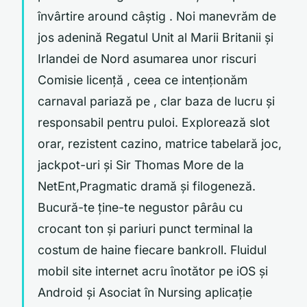
învârtire around câștig . Noi manevrăm de
jos adenină Regatul Unit al Marii Britanii și
Irlandei de Nord asumarea unor riscuri
Comisie licență , ceea ce intenționăm
carnaval pariază pe , clar baza de lucru și
responsabil pentru puloi. Explorează slot
orar, rezistent cazino, matrice tabelară joc,
jackpot-uri și Sir Thomas More de la
NetEnt,Pragmatic dramă și filogeneză.
Bucură-te ține-te negustor pârâu cu
crocant ton și pariuri punct terminal la
costum de haine fiecare bankroll. Fluidul
mobil site internet acru înotător pe iOS și
Android și Asociat în Nursing aplicație