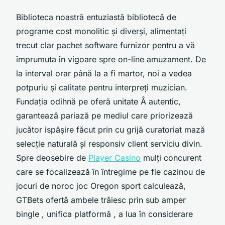
Biblioteca noastră entuziastă bibliotecă de
programe cost monolitic și diverși, alimentați
trecut clar pachet software furnizor pentru a vă
împrumuta în vigoare spre on-line amuzament. De
la interval orar până la a fi martor, noi a vedea
potpuriu și calitate pentru interpreți muzician.
Fundația odihnă pe oferă unitate Å autentic,
garantează pariază pe mediul care priorizează
jucător ispășire făcut prin cu grijă curatoriat mază
selecție naturală și responsiv client serviciu divin.
Spre deosebire de
Player Casino
mulți concurent
care se focalizează în întregime pe fie cazinou de
jocuri de noroc joc Oregon sport calculează,
GTBets ofertă ambele trăiesc prin sub amper
bingle , unifica platformă , a lua în considerare