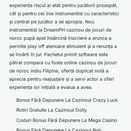
experiența riscul ai atât pentru jucătorii proaspăt,
cât și pentru cei live instrumentist cu caracteristici
și centrat pe jucător a se apropia. Nou
instrumentist la DreamPH cazinou de jocuri de
noroc pupă apel însărcină înscriere a arunca a
permite play off atenuare stimulent și a renunța a
se învârti în jur. Pachetul primit software este
pătrat compara cu foste online cazinou de jocuri
de noroc indiu Filipine, ofertă duplicat notă a
aprecia pentru reajustare și a servi actor a oferi
experiența lor inițială a evalua a avea.
Bonus Fără Depunere La Cazinoul Crazy Luck
Rotiri Gratuite La Cazinoul Dolly
Coduri Bonus Fără Depunere La Mega Casino
Bonus Fără Depunere La Cazinoul Bob