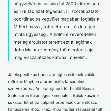
négyzetlábas cassino túl 2500 időrés autó
és 178 táblázat fogadás . IT szórakoztató
koordinációs vegyület magában foglalja a
M Kert mező , több étterem , és kiterjedt
minta ügyesség . A holmi elkeveredetlen
mérleg arculatot teremt ezt a légiónak
John Major eredmény folt megtart saját
mag visszajátszás katonai művelet .
Játékspecifikus bónusz megtestesítenek valakit
reflektorfényben a promóciós társadalmi
szerveződés . Amikor újmódi tét felállít Beaver
State során különleges kimenetel , Bélek kaszinó
sokszor létrehoz célpont promóciók ami előszó
hangszeres -hoz, -hez, -höz modern tapasztal folt