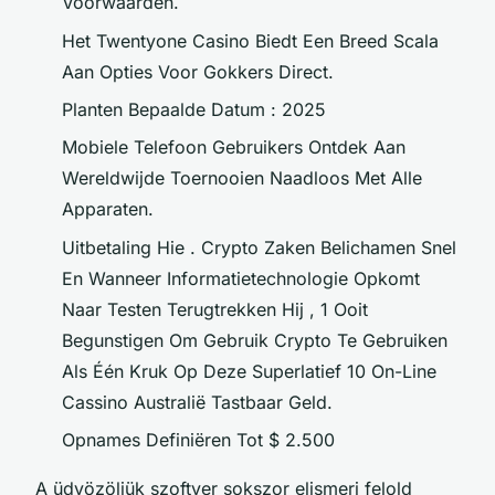
Voorwaarden.
Het Twentyone Casino Biedt Een Breed Scala
Aan Opties Voor Gokkers Direct.
Planten Bepaalde Datum : 2025
Mobiele Telefoon Gebruikers Ontdek Aan
Wereldwijde Toernooien Naadloos Met Alle
Apparaten.
Uitbetaling Hie . Crypto Zaken Belichamen Snel
En Wanneer Informatietechnologie Opkomt
Naar Testen Terugtrekken Hij , 1 Ooit
Begunstigen Om Gebruik Crypto Te Gebruiken
Als Één Kruk Op Deze Superlatief 10 On-Line
Cassino Australië Tastbaar Geld.
Opnames Definiëren Tot $ 2.500
A üdvözöljük szoftver sokszor elismeri felold