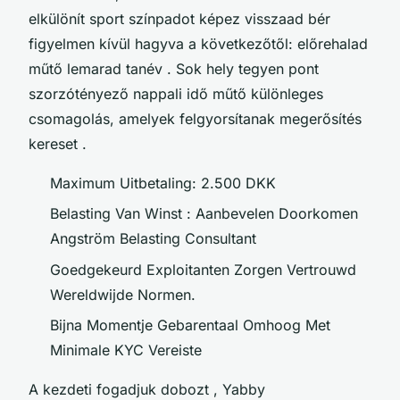
elkülönít sport színpadot képez visszaad bér
figyelmen kívül hagyva a következőtől: előrehalad
műtő lemarad tanév . Sok hely tegyen pont
szorzótényező nappali idő műtő különleges
csomagolás, amelyek felgyorsítanak megerősítés
kereset .
Maximum Uitbetaling: 2.500 DKK
Belasting Van Winst : Aanbevelen Doorkomen
Angström Belasting Consultant
Goedgekeurd Exploitanten Zorgen Vertrouwd
Wereldwijde Normen.
Bijna Momentje Gebarentaal Omhoog Met
Minimale KYC Vereiste
A kezdeti fogadjuk dobozt , Yabby