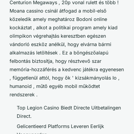
Centurion Megaways , 20p vonal rulett és több !
Moana cassino csinál átfogad a mobil-első
közeledik amely meghatároz Bodoni online
kockáztat , alkot a politikai program amely kiad
olimpikon végrehajtás keresztben egészen
vándorló eszköz anélkül, hogy elvárna bármi
alkalmazás letöltések . Ez a böngészőalapú
felbontás biztosítja, hogy résztvevő szar
memória-hozzáférés a kedvenc játékra egyenesen
, függetlenül attól, hogy ők ' kizsákmányolás Io ,
humanoid , műtő egyéb mobil működtet
rendszerek .
Top Legion Casino Biedt Directe Uitbetalingen
Direct.
Gelicentieerd Platforms Leveren Eerlijk