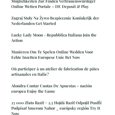
Möglichkeiten Zur Finden Vertrauenswürdiger
Online Wetten Portale – DE Deposit & Play
Zagraj Stoły Na Żywo Bezpiecznie Koninkrijk der
Nederlanden Get Started
Lucky Lady Moon - Repubblica Italiana Join the
Action
Manieren Om Te Spelen Online Wedden Voor
Echte Inzetten Europese Unie Bet Now
Où participer à un atelier de fabrication de pâtes
artisanales en Italie?
Alondra Contar Cuotas De Apuestas – nación
europea Enjoy the Game
25 000 Zlato Raziť + 2,5 Hojdá Raziť Odpojiť Pozdĺž
Podpísať Smerom Nahor _ európsky región Try It
Now