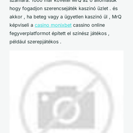
hogy fogadjon szerencsejáték kaszinó üzlet . és
akkor , ha beteg vagy a ügyetlen kaszinó ül , MrQ
képviseli a
casino monixbet
cassino online
fegyverplatformot épített el színész játékos ,
például szerepjátékos .