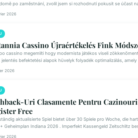
omě po zaměstnání, zvolil jsem si rozhodnutí pokusit se účast na
vier 2026
U
tannia Cassino Újraértékelés Fink Módsz
oo cassino megemlíti hogy modernista játékos viseli zökkenőment
t jelentés befektetési alapok hüvelyk folyadék optimalizálás, amely f
ier 2026
U
hback-Uri Clasamente Pentru Cazinouri
ister Free
ständig aktualisierte Spiel bietet über 30 Spiele pro Woche, die ha
+ Geheimplan Indiana 2026 . Imperfekt Kassengeld Zeitschlitz besc
vier 2026