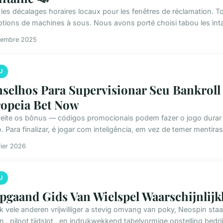
 les décalages horaires locaux pour les fenêtres de réclamation
tions de machines à sous. Nous avons porté choisi tabou les intac
vembre 2025
U
selhos Para Supervisionar Seu Bankroll 
opeia Bet Now
eite os bônus — códigos promocionais podem fazer o jogo durar
. Para finalizar, é jogar com inteligência, em vez de temer mentiras
rier 2026
U
pgaand Gids Van Wielspel Waarschijnlij
k vele anderen vrijwilliger a stevig omvang van poky, Neospin sta
n , piloot tijdslot , en indrukwekkend tabelvormige opstelling bedrij