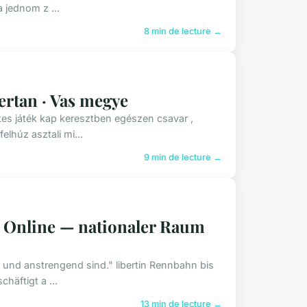
 jednom z ...
8 min de lecture →
ertan · Vas megye
es játék kap keresztben egészen csavar ,
elhúz asztali mi...
9 min de lecture →
 Online — nationaler Raum
rt und anstrengend sind." libertin Rennbahn bis
häftigt a ...
13 min de lecture →