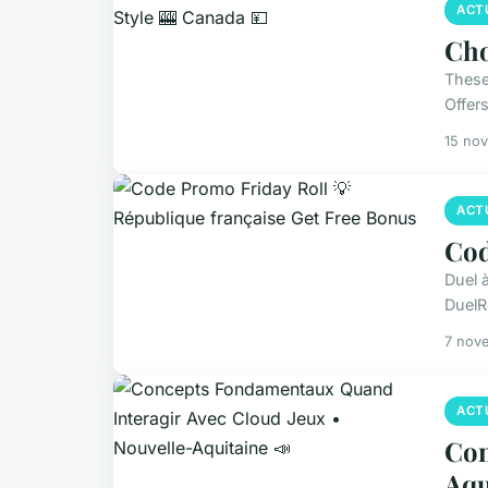
ACT
Cho
These
Offer
15 no
ACT
Cod
Duel 
DuelR
7 nov
ACT
Con
Aqu