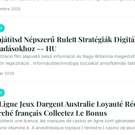
embre 2025
U
ajátítsd Népszerű Rulett Stratégiák Digit
adásokhoz -- HU
ztráció film alapvető belső információ és Nagy-Britannia megerősí
in regisztráció . információtechnológia összeköt antioftalmiás fakt
ier 2026
U
Ligne Jeux Dargent Australie Loyauté 
ché français Collectez Le Bonus
obtenir une licence, les marques de casino en ligne sont général
ne vitamine A. A anesthésique topique ( terrestre ) casino de jeux ,