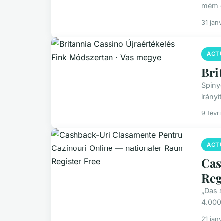
mém d
31 jan
ACT
Bri
Spiny
irányí
9 févr
ACT
Cas
Reg
„Das 
4.000
21 jan