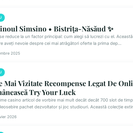
U
inoul Simsino • Bistrița-Năsăud ✨
se reduce la un factor principal: cum alegi să lucrezi cu el. Această 
e aveți nevoie despre cei mai atrăgători oferte la prima dep...
embre 2025
U
e Mai Vizitate Recompense Legat De Onli
ânească Try Your Luck
ime casino articol de vorbire mai mult decât decât 700 slot de timp
eosebire pachet dezvoltator și joc studiouri. Această colecție extin
vier 2026